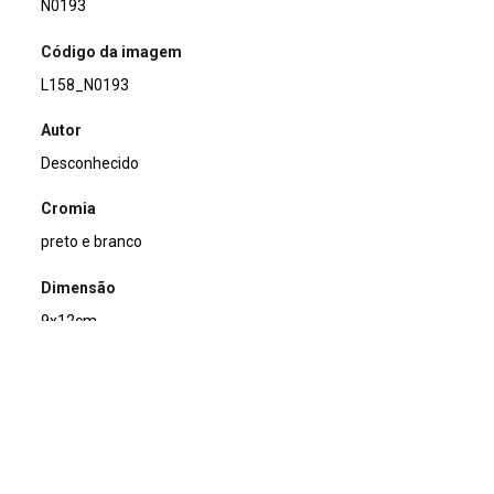
N0193
Código da imagem
L158_N0193
Autor
Desconhecido
Cromia
preto e branco
Dimensão
9x12cm
Tipo de arquivo (extensão)
jpg
Acervo
Acervo Fotográfico do Instituto de Pesquisas Jardim