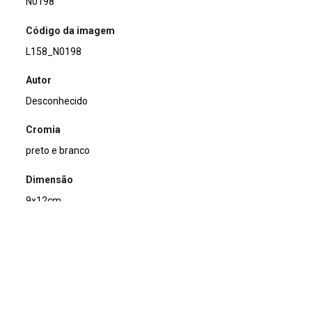
N0198
Código da imagem
L158_N0198
Autor
Desconhecido
Cromia
preto e branco
Dimensão
9x12cm
Tipo de arquivo (extensão)
jpg
Acervo
Acervo Fotográfico do Instituto de Pesquisas Jardim