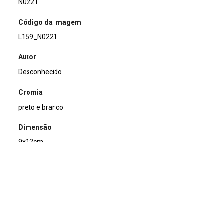
N0221
Código da imagem
L159_N0221
Autor
Desconhecido
Cromia
preto e branco
Dimensão
9x12cm
Tipo de arquivo (extensão)
jpg
Acervo
Acervo Fotográfico do Instituto de Pesquisas Jardim