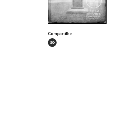
Compartilhe
Notação
N0228
Continuar navegando