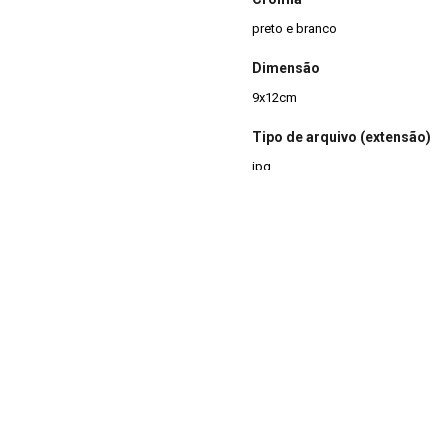
preto e branco
Dimensão
9x12cm
Tipo de arquivo (extensão)
jpg
Acervo
Acervo Fotográfico do Instituto 
(JBRJ)