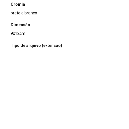
Cromia
preto e branco
Dimensão
9x12cm
Tipo de arquivo (extensão)
jpg
Acervo
Acervo Fotográfico do Instituto de Pesquisas Jardim
Botânico do Rio de Janeiro (JBRJ)
Continuar navegando