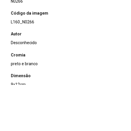
N0266
Código da imagem
L160_N0266
Autor
Desconhecido
Cromia
preto e branco
Dimensão
9x12cm
Tipo de arquivo (extensão)
jpg
Acervo
Acervo Fotográfico do Instituto de Pesquisas Jardim