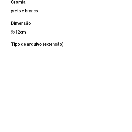
Cromia
preto e branco
Dimensão
9x12cm
Tipo de arquivo (extensão)
jpg
Acervo
Acervo Fotográfico do Instituto de Pesquisas Jardim
Botânico do Rio de Janeiro (JBRJ)
Continuar navegando