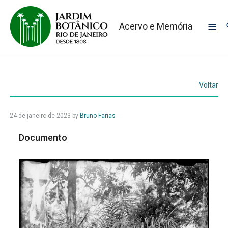
Acervo e Memória
Voltar
24 de janeiro de 2023
by
Bruno Farias
Documento