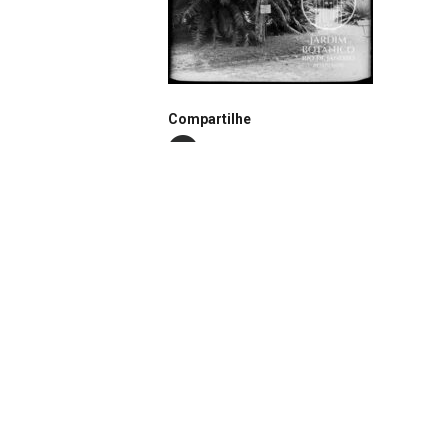
Compartilhe
Notação
N0293
Continuar navegando