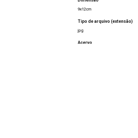
9x12cm
Tipo de arquivo (extensão)
jpg
Acervo
Acervo Fotográfico do Instituto 
(JBRJ)