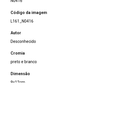
N0416
Código da imagem
L161_N0416
Autor
Desconhecido
Cromia
preto e branco
Dimensão
9x12cm
Tipo de arquivo (extensão)
jpg
Acervo
Acervo Fotográfico do Instituto de Pesquisas Jardim