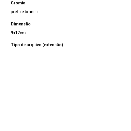
Cromia
preto e branco
Dimensão
9x12cm
Tipo de arquivo (extensão)
jpg
Acervo
Acervo Fotográfico do Instituto de Pesquisas Jardim
Botânico do Rio de Janeiro (JBRJ)
Continuar navegando