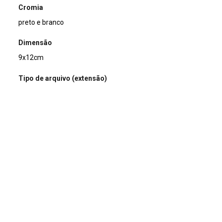
Cromia
preto e branco
Dimensão
9x12cm
Tipo de arquivo (extensão)
jpg
Acervo
Acervo Fotográfico do Instituto de Pesquisas Jardim
Botânico do Rio de Janeiro (JBRJ)
Continuar navegando