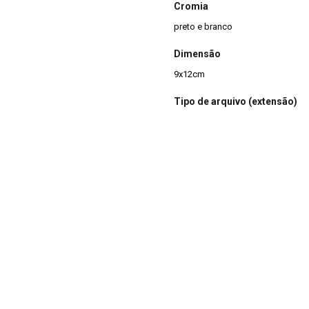
Cromia
preto e branco
Dimensão
9x12cm
Tipo de arquivo (extensão)
jpg
Acervo
Acervo Fotográfico do Instituto 
(JBRJ)