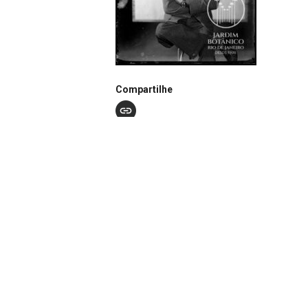
Compartilhe
Notação
N1066
Continuar navegando