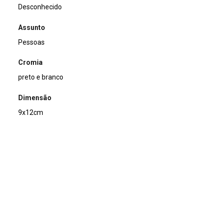
Desconhecido
Assunto
Pessoas
Cromia
preto e branco
Dimensão
9x12cm
Tipo de arquivo (extensão)
jpg
Acervo
Acervo Fotográfico do Instituto de Pesquisas Jardim
Botânico do Rio de Janeiro (JBRJ)