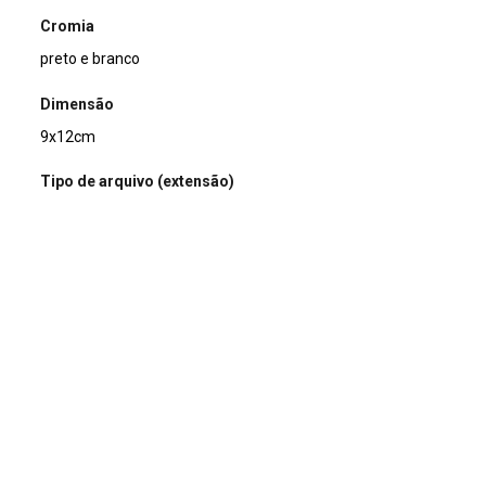
Cromia
preto e branco
Dimensão
9x12cm
Tipo de arquivo (extensão)
jpg
Acervo
Acervo Fotográfico do Instituto de Pesquisas Jardim
Botânico do Rio de Janeiro (JBRJ)
Continuar navegando