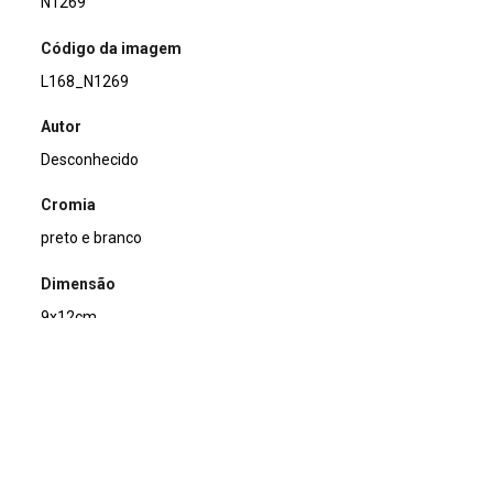
N1269
Código da imagem
L168_N1269
Autor
Desconhecido
Cromia
preto e branco
Dimensão
9x12cm
Tipo de arquivo (extensão)
jpg
Acervo
Acervo Fotográfico do Instituto de Pesquisas Jardim