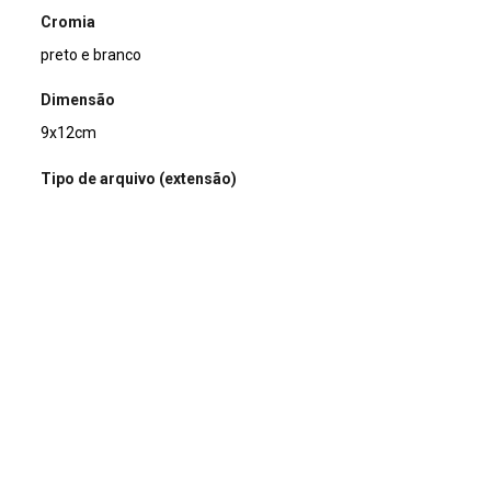
Cromia
preto e branco
Dimensão
9x12cm
Tipo de arquivo (extensão)
jpg
Acervo
Acervo Fotográfico do Instituto de Pesquisas Jardim
Botânico do Rio de Janeiro (JBRJ)
Continuar navegando