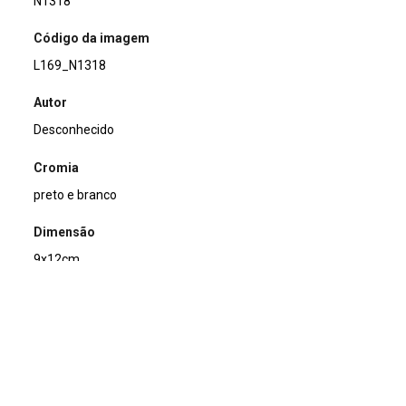
N1318
Código da imagem
L169_N1318
Autor
Desconhecido
Cromia
preto e branco
Dimensão
9x12cm
Tipo de arquivo (extensão)
jpg
Acervo
Acervo Fotográfico do Instituto de Pesquisas Jardim