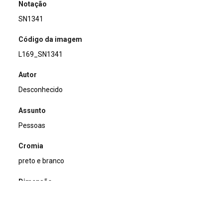
Notação
SN1341
Código da imagem
L169_SN1341
Autor
Desconhecido
Assunto
Pessoas
Cromia
preto e branco
Dimensão
9x12cm
Tipo de arquivo (extensão)