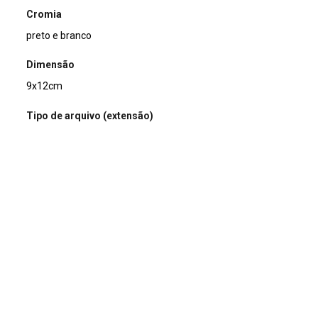
Cromia
preto e branco
Dimensão
9x12cm
Tipo de arquivo (extensão)
jpg
Acervo
Acervo Fotográfico do Instituto de Pesquisas Jardim
Botânico do Rio de Janeiro (JBRJ)
Continuar navegando