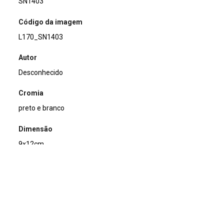
SN1403
Código da imagem
L170_SN1403
Autor
Desconhecido
Cromia
preto e branco
Dimensão
9x12cm
Tipo de arquivo (extensão)
jpg
Acervo
Acervo Fotográfico do Instituto de Pesquisas Jardim