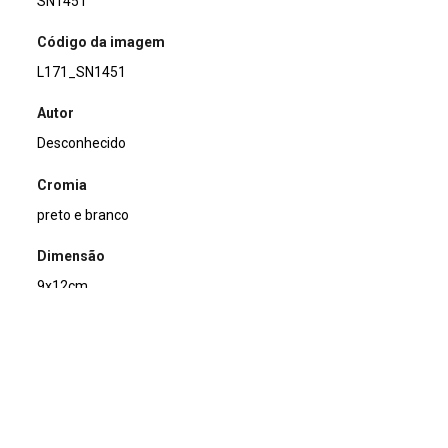
SN1451
Código da imagem
L171_SN1451
Autor
Desconhecido
Cromia
preto e branco
Dimensão
9x12cm
Tipo de arquivo (extensão)
jpg
Acervo
Acervo Fotográfico do Instituto de Pesquisas Jardim