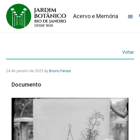
Acervo e Memória
Voltar
24 de janeiro de 2023
by
Bruno Farias
Documento