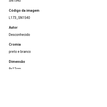
SN1540
Código da imagem
L173_SN1540
Autor
Desconhecido
Cromia
preto e branco
Dimensão
9x12cm
Tipo de arquivo (extensão)
jpg
Acervo
Acervo Fotográfico do Instituto de Pesquisas Jardim