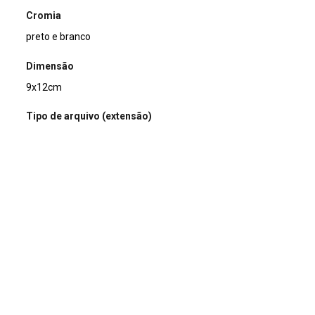
Cromia
preto e branco
Dimensão
9x12cm
Tipo de arquivo (extensão)
jpg
Acervo
Acervo Fotográfico do Instituto de Pesquisas Jardim
Botânico do Rio de Janeiro (JBRJ)
Continuar navegando