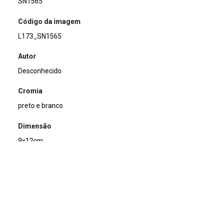
SN1565
Código da imagem
L173_SN1565
Autor
Desconhecido
Cromia
preto e branco
Dimensão
9x12cm
Tipo de arquivo (extensão)
jpg
Acervo
Acervo Fotográfico do Instituto de Pesquisas Jardim