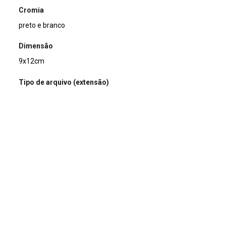
Cromia
preto e branco
Dimensão
9x12cm
Tipo de arquivo (extensão)
jpg
Acervo
Acervo Fotográfico do Instituto de Pesquisas Jardim
Botânico do Rio de Janeiro (JBRJ)
Continuar navegando