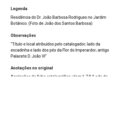
Legenda
Residência do Dr. João Barbosa Rodrigues no Jardim
Botânico. (Foto de João dos Santos Barbosa)
Observações
"Título e local atribuídos pelo catalogador; lado da
escadinha e lado dos pés da Flor do Imperardor; antigo
Palacete D. João VI"
Anotações no original
Anotações da ficha catalográfica: idem 6.7.8 (Lado da
escadinha) (Lado dos pés da flor do imperador). 13x18. pg.
105
Cromia
preto e branco
Dimensão