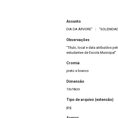
Assunto
DIA DA ÁRVORE"
|
"SOLENIDA
Observações
"Título, local e data atribuídos pe
estudantes de Escola Municipal"
Cromia
preto e branco
Dimensão
13x18cm
Tipo de arquivo (extensão)
jpg
Acervo