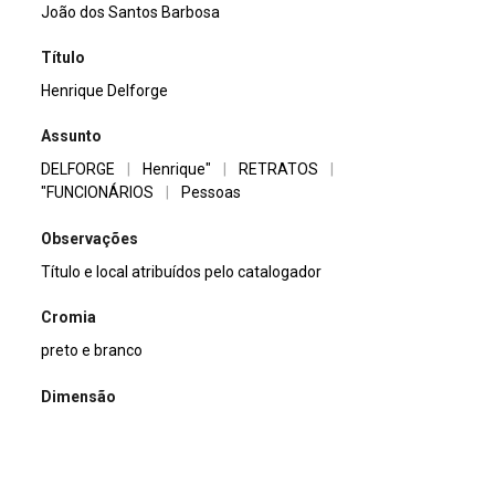
João dos Santos Barbosa
Título
Henrique Delforge
Assunto
DELFORGE
|
Henrique"
|
RETRATOS
|
"FUNCIONÁRIOS
|
Pessoas
Observações
Título e local atribuídos pelo catalogador
Cromia
preto e branco
Dimensão
13x18cm
Tipo de arquivo (extensão)