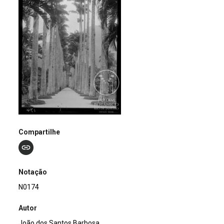
Compartilhe
Notação
N0174
Autor
João dos Santos Barbosa