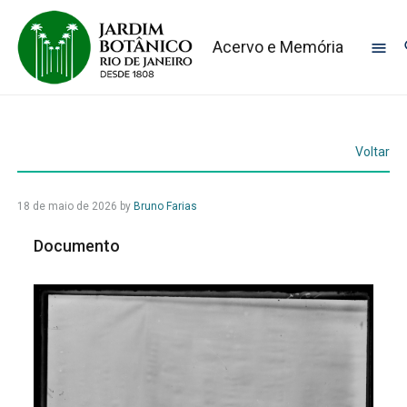
Acervo e Memória
Voltar
18 de maio de 2026
by
Bruno Farias
Documento