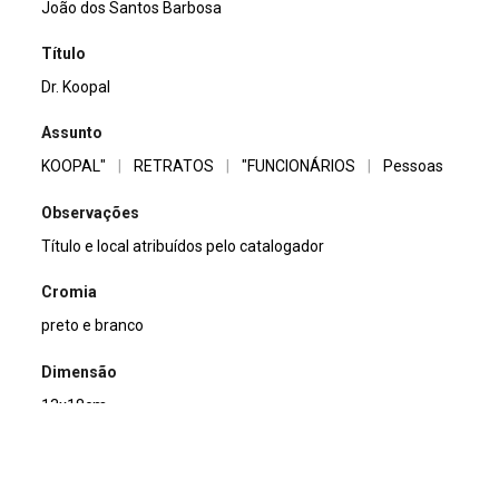
João dos Santos Barbosa
Título
Dr. Koopal
Assunto
KOOPAL"
|
RETRATOS
|
"FUNCIONÁRIOS
|
Pessoas
Observações
Título e local atribuídos pelo catalogador
Cromia
preto e branco
Dimensão
13x18cm
Tipo de arquivo (extensão)
jpg