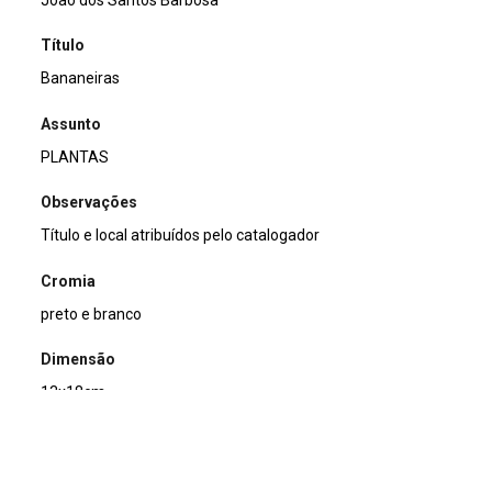
João dos Santos Barbosa
Título
Bananeiras
Assunto
PLANTAS
Observações
Título e local atribuídos pelo catalogador
Cromia
preto e branco
Dimensão
13x18cm
Tipo de arquivo (extensão)
jpg