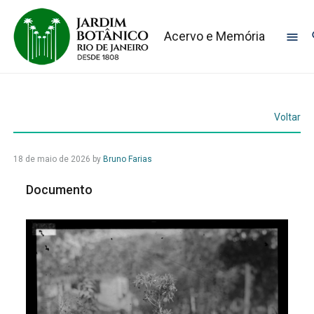
Acervo e Memória
Voltar
18 de maio de 2026
by
Bruno Farias
Documento