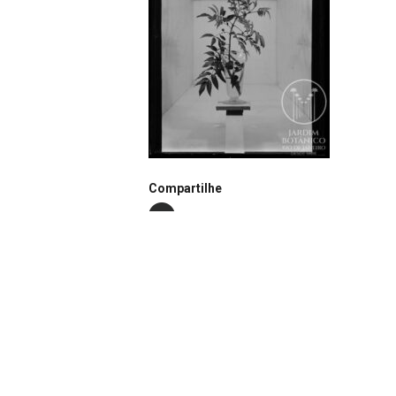
Compartilhe
Notação
N0298
Autor
João dos Santos Barbosa