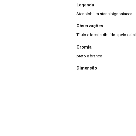
Legenda
Stenolobium stans bignoniacea.
Observações
Título e local atribuídos pelo cat
Cromia
preto e branco
Dimensão
13x18cm
Tipo de arquivo (extensão)
jpg
Acervo
Acervo Fotográfico do Instituto 
(JBRJ)