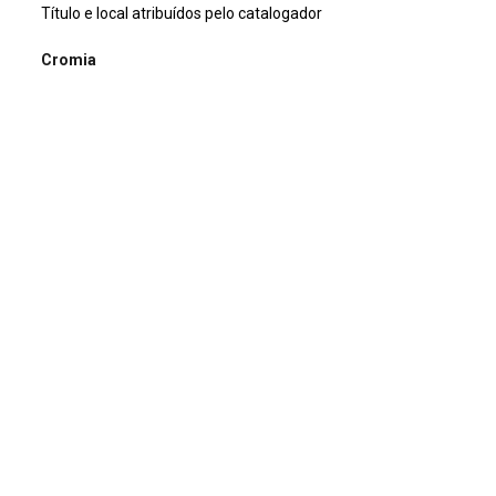
Título e local atribuídos pelo catalogador
Cromia
preto e branco
Dimensão
13x18cm
Tipo de arquivo (extensão)
jpg
Acervo
Acervo Fotográfico do Instituto de Pesquisas Jardim
Botânico do Rio de Janeiro (JBRJ)