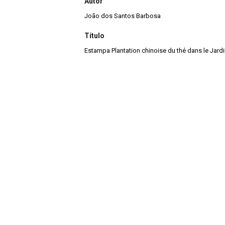
Autor
João dos Santos Barbosa
Título
Estampa Plantation chinoise du thé dans le Jard
Continuar navegando