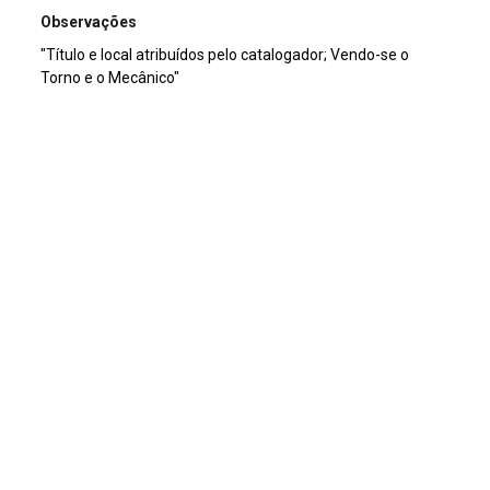
Observações
"Título e local atribuídos pelo catalogador; Vendo-se o
Torno e o Mecânico"
Cromia
preto e branco
Dimensão
13x18cm
Tipo de arquivo (extensão)
jpg
Acervo
Acervo Fotográfico do Instituto de Pesquisas Jardim
Botânico do Rio de Janeiro (JBRJ)