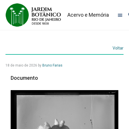
Acervo e Memória
Voltar
18 de maio de 2026
by
Bruno Farias
Documento