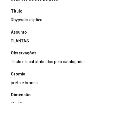
Título
Rhypsalis eliptica
Assunto
PLANTAS
Observações
Título e local atribuídos pelo catalogador
Cromia
preto e branco
Dimensão
13x18cm
Tipo de arquivo (extensão)
jpg