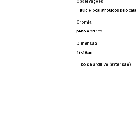
Observações
"Título e local atribuídos pelo cat
Cromia
preto e branco
Dimensão
13x18cm
Tipo de arquivo (extensão)
jpg
Acervo
Acervo Fotográfico do Instituto 
(JBRJ)