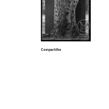
Compartilhe
Notação
N0376
Autor
João dos Santos Barbosa