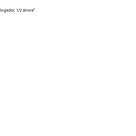
alogador; 1/2 árvore"
de Pesquisas Jardim Botânico do Rio de Janeiro