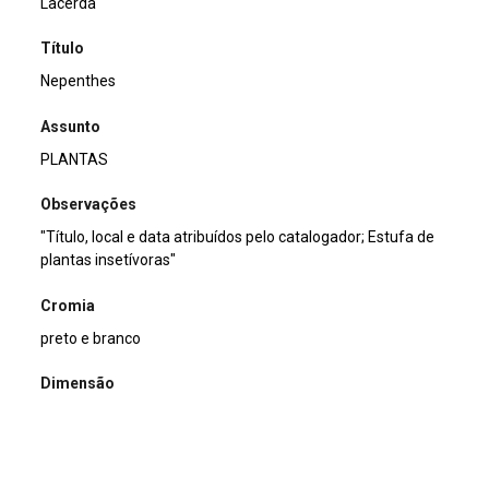
Lacerda
Título
Nepenthes
Assunto
PLANTAS
Observações
"Título, local e data atribuídos pelo catalogador; Estufa de
plantas insetívoras"
Cromia
preto e branco
Dimensão
13x18cm
Tipo de arquivo (extensão)