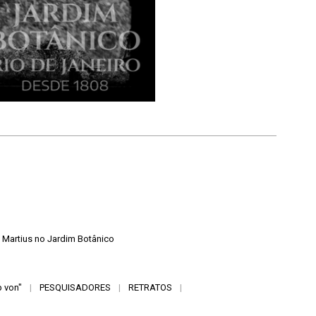
on Martius no Jardim Botânico
p von"
|
PESQUISADORES
|
RETRATOS
|