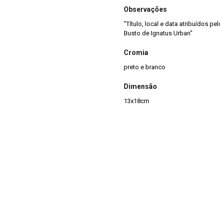
Observações
"Título, local e data atribuídos 
Busto de Ignatus Urban"
Cromia
preto e branco
Dimensão
13x18cm
Tipo de arquivo (extensão)
jpg
Acervo
Acervo Fotográfico do Instituto 
(JBRJ)