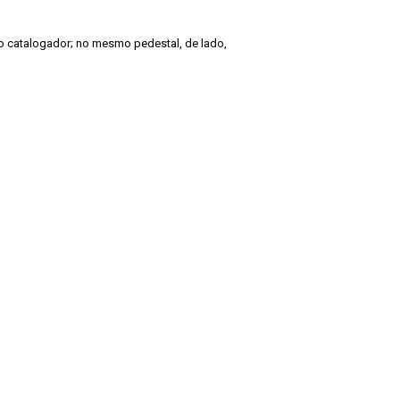
pelo catalogador; no mesmo pedestal, de lado,
de Pesquisas Jardim Botânico do Rio de Janeiro