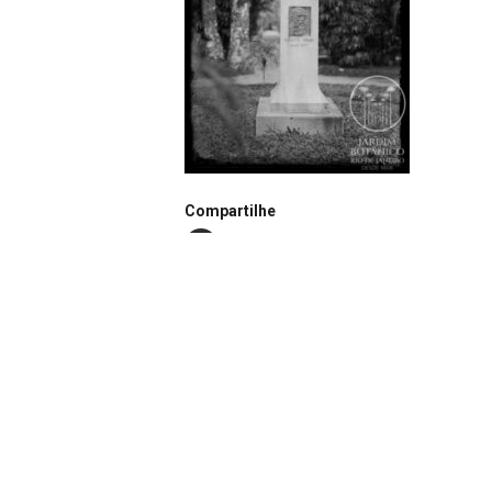
Compartilhe
Notação
N0437
Autor
João dos Santos Barbosa