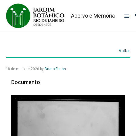
Acervo e Memória
Voltar
18 de maio de 2026
by
Bruno Farias
Documento