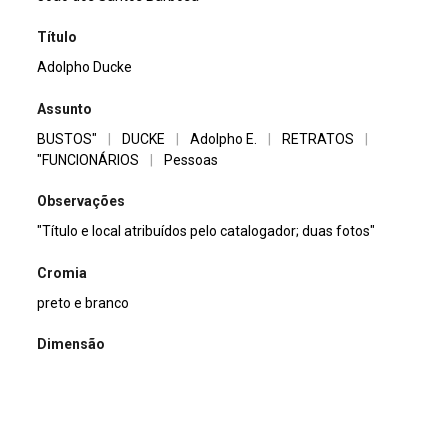
Título
Adolpho Ducke
Assunto
BUSTOS"
|
DUCKE
|
Adolpho E.
|
RETRATOS
|
"FUNCIONÁRIOS
|
Pessoas
Observações
"Título e local atribuídos pelo catalogador; duas fotos"
Cromia
preto e branco
Dimensão
13x18cm
Tipo de arquivo (extensão)
jpg