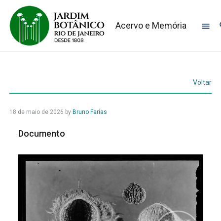
Acervo e Memória
Voltar
18 de maio de 2026
by
Bruno Farias
Documento