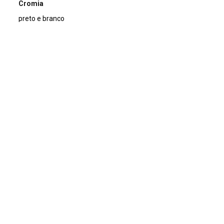
Cromia
preto e branco
Dimensão
13x18cm
Tipo de arquivo (extensão)
jpg
Acervo
Acervo Fotográfico do Instituto de Pesquisas Jardim
Botânico do Rio de Janeiro (JBRJ)
Continuar navegando