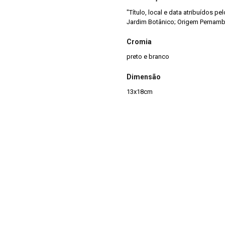
"Título, local e data atribuídos p
Jardim Botânico; Origem Pernam
Cromia
preto e branco
Dimensão
13x18cm
Tipo de arquivo (extensão)
jpg
Acervo
Acervo Fotográfico do Instituto 
(JBRJ)