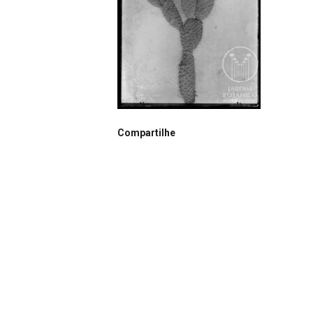
Compartilhe
Notação
N0590
Autor
João dos Santos Barbosa