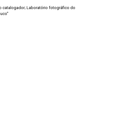
elo catalogador; Laboratório fotográfico do
buco"
de Pesquisas Jardim Botânico do Rio de Janeiro