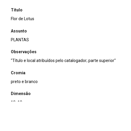
Título
Flor de Lotus
Assunto
PLANTAS
Observações
"Título e local atribuídos pelo catalogador; parte superior"
Cromia
preto e branco
Dimensão
13x18cm
Tipo de arquivo (extensão)
jpg