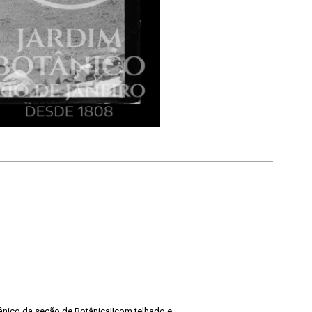
nico da seção de Botânica||com telhado e