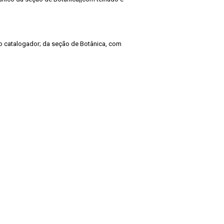
pelo catalogador; da seção de Botânica, com
de Pesquisas Jardim Botânico do Rio de Janeiro