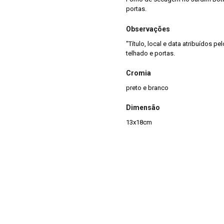
portas.
Observações
"Título, local e data atribuídos 
telhado e portas.
Cromia
preto e branco
Dimensão
13x18cm
Tipo de arquivo (extensão)
jpg
Acervo
Acervo Fotográfico do Instituto 
(JBRJ)