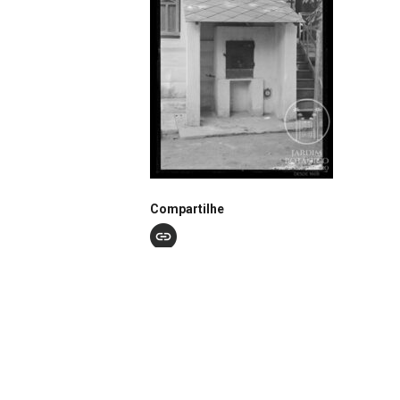
Compartilhe
Notação
N0626
Autor
João dos Santos Barbosa