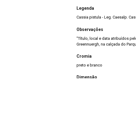
Legenda
Cassia pistula - Leg. Caesalp. Cas
Observações
"Título, local e data atribuídos pe
Greennuergh, na calçada do Parqu
Cromia
preto e branco
Dimensão
13x18cm
Tipo de arquivo (extensão)
jpg
Acervo
Acervo Fotográfico do Instituto 
(JBRJ)