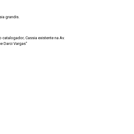
sia grandis.
lo catalogador; Cassia existente na Av.
e Darci Vargas"
de Pesquisas Jardim Botânico do Rio de Janeiro