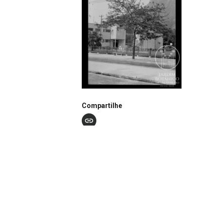
Compartilhe
Notação
N0642
Autor
João dos Santos Barbosa