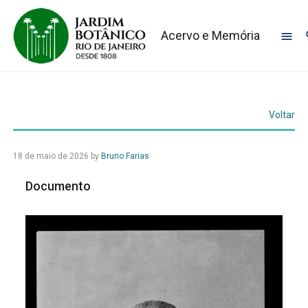
Acervo e Memória
Voltar
18 de maio de 2026
by
Bruno Farias
Documento