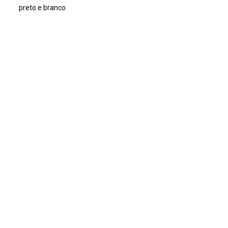
preto e branco
Dimensão
13x18cm
Tipo de arquivo (extensão)
jpg
Acervo
Acervo Fotográfico do Instituto de Pesquisas Jardim
Botânico do Rio de Janeiro (JBRJ)
Continuar navegando