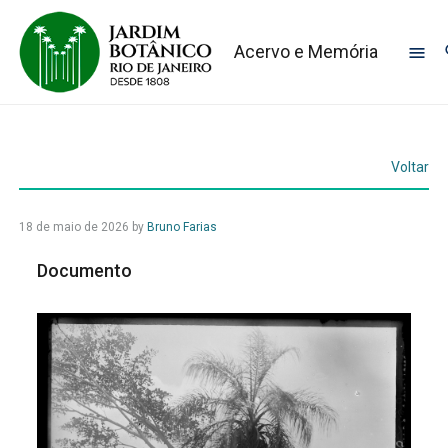
Acervo e Memória
Voltar
18 de maio de 2026
by
Bruno Farias
Documento